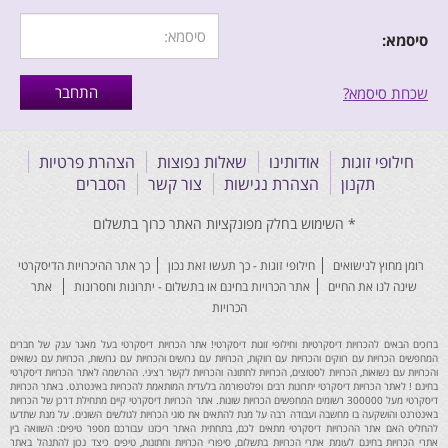
סיסמא:
שכחת סיסמא?
חילופי זוגות
אודותינו
שאלות נפוצות
הצהרת פרטיות
תקנון
הצהרת נגישות
צור קשר
הסברים
רומן מחוץ לנישואים
חילופי זוגות - כך תעשו זאת נכון
כך אתר ההיכרויות הדיסקרטי
שינה לנו את החיים
אתר הכרויות בחינם או בתשלום - יתרונות וחסרונות
אתר
הכרויות
ברוכים הבאים להכרויות דיסקרטיות וחילופי זוגות דיסקרטי! אתר הכרויות דיסקרטי בעל מאגר ענק של חברים
המחפשים הכרויות עם רווקים והכרויות עם רווקות, הכרויות עם גרושים והכרויות עם גרושות, הכרויות עם נשואים
והכרויות עם נשואות, הכרויות לסטוצים, הכרויות לחתונה והכרויות לקשר רציני. ההרשמה לאתר הכרויות דיסקרטי
בחינם ! לאתר הכרויות דיסקרטי יתרונות רבים ופלטפורמה בלעדית המותאמת להכרויות באינטרנט. באתר הכרויות
דיסקרטי מעל 300000 רשומים המחפשים הכרויות שונות. אתר הכרויות דיסקרטי קיים מתחילת דרכן של הכרויות
באינטרנט והושקעה בו מחשבה ועבודה רבה על מנת להתאים את סוגי הכרויות לגולשים השונים. על מנת שתדעו
להחליט האם אתר ההכרויות דיסקרטי מתאים לכם, בתחתית האתר ריכזנו עבורכם מספר טיפים: השוואה בין
אתרי הכרויות בחינם לעומת אתרי הכרויות בתשלום, סיפורי הכרויות וחתונות, טיפים כיצד נכון להתנהל באתר