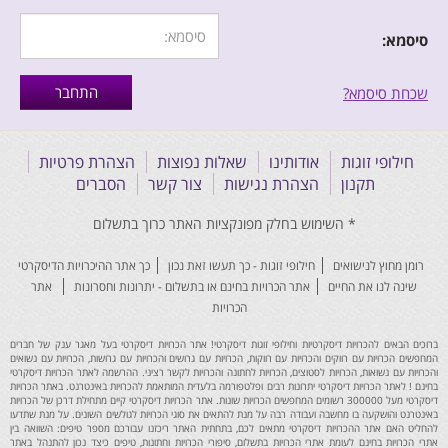
סיסמא:
שכחת סיסמא?
חילופי זוגות
אודותינו
שאלות נפוצות
הצהרת פרטיות
תקנון
הצהרת נגישות
צור קשר
הסברים
רומן מחוץ לנישואים
חילופי זוגות - כך תעשו זאת נכון
כך אתר ההיכרויות הדיסקרטי
שינה לנו את החיים
אתר הכרויות בחינם או בתשלום - יתרונות וחסרונות
אתר
הכרויות
ברוכים הבאים להכרויות דיסקרטיות וחילופי זוגות דיסקרטי! אתר הכרויות דיסקרטי בעל מאגר ענק של חברים
המחפשים הכרויות עם רווקים והכרויות עם רווקות, הכרויות עם גרושים והכרויות עם גרושות, הכרויות עם נשואים
והכרויות עם נשואות, הכרויות לסטוצים, הכרויות לחתונה והכרויות לקשר רציני. ההרשמה לאתר הכרויות דיסקרטי
בחינם ! לאתר הכרויות דיסקרטי יתרונות רבים ופלטפורמה בלעדית המותאמת להכרויות באינטרנט. באתר הכרויות
דיסקרטי מעל 300000 רשומים המחפשים הכרויות שונות. אתר הכרויות דיסקרטי קיים מתחילת דרכן של הכרויות
באינטרנט והושקעה בו מחשבה ועבודה רבה על מנת להתאים את סוגי הכרויות לגולשים השונים. על מנת שתדעו
להחליט האם אתר ההכרויות דיסקרטי מתאים לכם, בתחתית האתר ריכזנו עבורכם מספר טיפים: השוואה בין
אתרי הכרויות בחינם לעומת אתרי הכרויות בתשלום, סיפורי הכרויות וחתונות, טיפים כיצד נכון להתנהל באתר