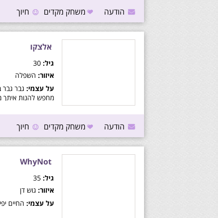
הודעה
משחק מקדים
חיוך
אלצקו
גיל:
30
איזור:
השפלה
על עצמי:
מחפש להנות איתך מה
הודעה
משחק מקדים
חיוך
WhyNot
גיל:
35
איזור:
גוש דן
על עצמי:
החיים יפי