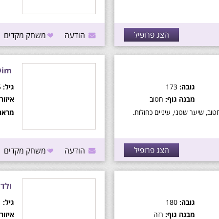
הצג פרופיל
הודעה
משחק מקדים
Dim
גובה:
173
גיל:
35
מבנה גוף:
חטוב
איזור:
וב, שיער שטני, עיניים כחולות.
מראה
הצג פרופיל
הודעה
משחק מקדים
ולד
גובה:
180
גיל:
21
מבנה גוף:
רזה
איזור: