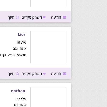
הודעה
משחק מקדים
חיוך
Lior
גיל:
19
איזור:
נגב
מראה:
ממוצע, גוף חט
הודעה
משחק מקדים
חיוך
nathan
גיל:
27
איזור:
נגב