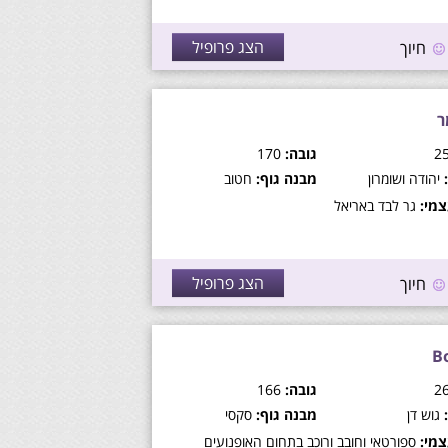
הצג פרופיל
חיוך
ר
גובה:
170
יהודה ושומרון
מבנה גוף:
חטוב
מי:
גר לבד באריאל
הצג פרופיל
חיוך
B
גובה:
166
גוש דן
מבנה גוף:
סקסי
מי:
ספורטאי וחובב ורוכב בתחום האופנועים