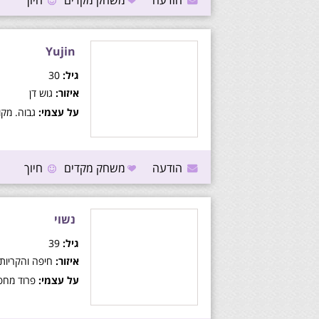
הודעה
משחק מקדים
חיוך
Yujin
גיל:
30
איזור:
גוש דן
על עצמי:
גבוה. מקו
הודעה
משחק מקדים
חיוך
נשוי
גיל:
39
איזור:
חיפה והקריות
על עצמי:
פרוד מחפ