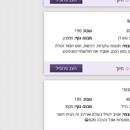
חיוך
גובה:
190
גוש דן
מבנה גוף:
ממוצע
מי:
תכונות עיקריות: רגישות, חוש הומור ויכולת
 בזמן הנכון. אסביר את חולשותיי כשניפגש.
הצג פרופיל
חיוך
וני
גובה:
185
גליל
מבנה גוף:
סקסי
מי:
אוהב לטייל בעולם.וארה'ב זה הבית השני
.מסעדות אוכל והרבה סקס😀