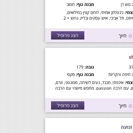
גוש דן
מבנה גוף:
חטוב
מי:
ג׳נטלמן אמיתי, לוחם קצין במילואים,
קראטיסט, תל אביבי, איש עסקים ובליין, גרוש + 2
ם מתבגרים, מוקיר את הרגעים היפים ותמיד שמח
עריך מאוד יופי-אופי-והשילוב הקטלני ביניהם…
 מרים
הצג פרופיל
חיוך
s
גובה:
179
חיפה והקריות
מבנה גוף:
סקסי
מי:
איכפתי, מכבד, נעים לשיחה, ספונטני, זורם,
מתאמן, עם הרבה passion. מחפש מישהי עם הרבה
שר לא מחייב.
הצג פרופיל
חיוך
ונועה