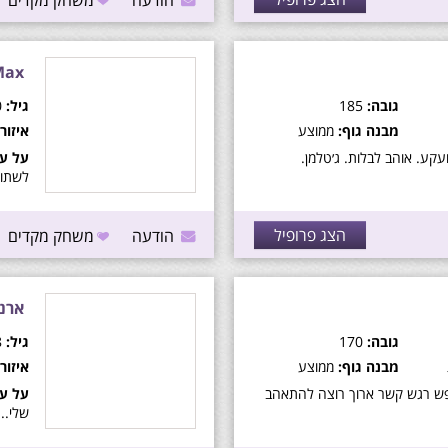
הודעה
משחק מקדים
Max
גובה:
185
גיל:
30
מבנה גוף:
ממוצע
איזור:
עקע. אוהב לבלות. ג׳טלמן.
על עצ
לשתוק
הצג פרופיל
הודעה
משחק מקדים
ארנב
גובה:
170
גיל:
48
מבנה גוף:
ממוצע
איזור:
ש רגש קשר ארוך רוצה להתאהב
על עצ
שלי..