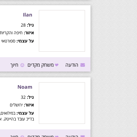
אחר.
Ilan
גיל:
28
איזור:
חיפה והקריות
על עצמי:
ספורטאי 
הודעה
משחק מקדים
חיוך
Noam
גיל:
32
איזור:
ירושלים
על עצמי:
במילואים,
בד״כ עובד בהייטק. אנ
במיניות ואני מוכן ל
כיף!! אני גר בדירה ל