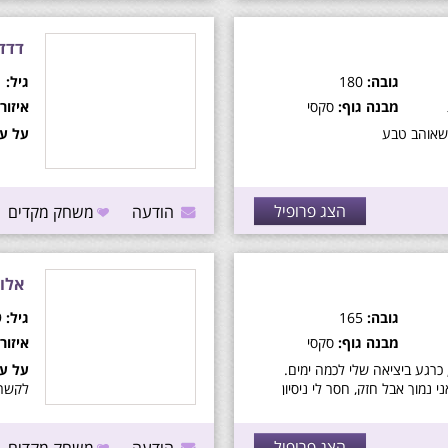
דדד
גובה:
180
גיל:
41
מבנה גוף:
סקסי
איזור:
שאוהב טבע
על עצ
הצג פרופיל
הודעה
משחק מקדים
אלונ
גובה:
165
גיל:
29
מבנה גוף:
סקסי
איזור:
 כרגע ביציאה שלי לכמה ימים.
על עצ
י נמוך אבל חזק, חסר לי ניסיון
לקשר 
נסות דברים חדשים ;) בא נעשה
בד בירושלים.
הצג פרופיל