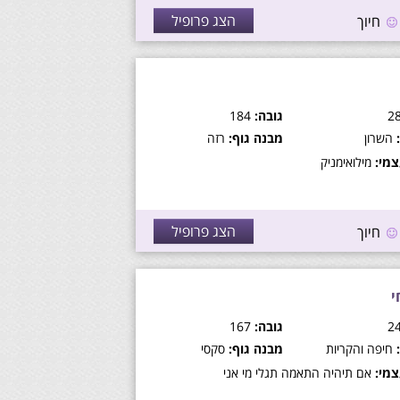
הצג פרופיל
חיוך
גובה:
184
השרון
מבנה גוף:
רזה
מי:
מילואימניק
הצג פרופיל
חיוך
י
גובה:
167
חיפה והקריות
מבנה גוף:
סקסי
מי:
אם תיהיה התאמה תגלי מי אני