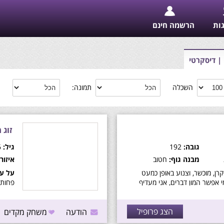
גות
הרשמה חינם
| דיסקרטי
השכלה
תמונה:
זוג 
גובה:
192
גיל:
36
מבנה גוף:
חטוב
איזור:
רן, מוכשר, וצנוע באופן כמעט
על עצ
 אפשר המון דברים, אני מעדיף
פחות 
אידיאלי, אני מחפש חיבור רגשי
ארוך טווח. אבל כימיה לא תמיד
מש, ולכן אני פתוח להכות, בסוף
הצג פרופיל
הודעה
משחק מקדים
ם קשר שאין כדוגמתו בשום מקום