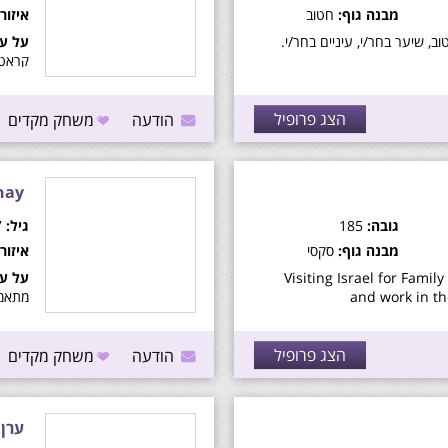
מבנה גוף:
חטוב
איזור:
וב, שיער בחר/י, עיניים בחר/י.
על עצ
מתוקי
🥂. מ
הצג פרופיל
ותמיד
הודעה
משחק מקדים
hay
גובה:
185
גיל:
37
מבנה גוף:
סקסי
איזור:
Visiting Israel for Family
על עצ
and work in th
passion גם כן, לק
הצג פרופיל
הודעה
משחק מקדים
ערן 