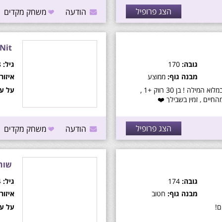
הצג פרופיל
הודעה
משחק מקדים
Nit
גובה:
170
גיל:
28
מבנה גוף:
ממוצע
איזור:
גבר גבר במלוא המילה ! בן 30 רווק +1 ,
על עצ
חיים , זמין בשבילך ❤️
הצג פרופיל
הודעה
משחק מקדים
שוח
גובה:
174
גיל:
24
מבנה גוף:
חטוב
איזור:
ם!
על עצ