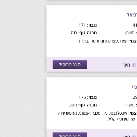
ניאל
גובה:
171
השרון
מבנה גוף:
רזה
מי:
יצירתי,יצרי,רוחני וחסר גבולות
הצג פרופיל
חיוך
יי
גובה:
175
גוש דן
מבנה גוף:
חטוב
מי:
אינטלגנטי, נקי, מכבד ואכפתי. מחפש יזיזה
של מין וכיף קליל.
הצג פרופיל