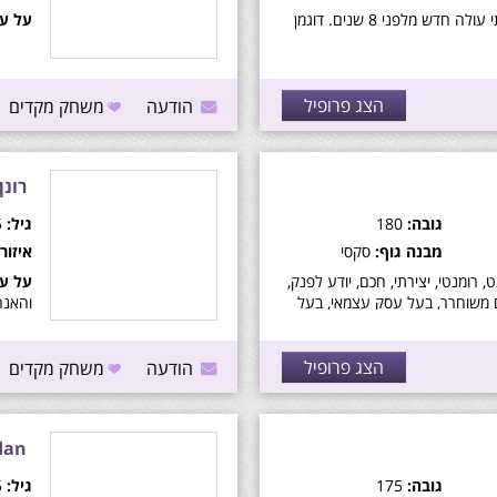
אני צרפתי עולה חדש מלפני 8 שנים. דוגמן
על עצ
הצג פרופיל
הודעה
משחק מקדים
רונן
גובה:
180
גיל:
35
מבנה גוף:
סקסי
איזור:
, רומנטי, יצירתי, חכם, יודע לפנק,
על עצ
 משוחרר, בעל עסק עצמאי, בעל
והאנר
י.
הצג פרופיל
הודעה
משחק מקדים
dan
גובה:
175
גיל:
45