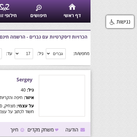
דף ראשי
חיפושים
חילופי זו
נגישות
הכרויות דיסקרטיות עם גברים - הרשמה חינם 
מחפש/ת:
גיל:
עד:
Sergey
גיל:
40
איזור:
חיפה והקריות
על עצמי:
מצחיק, סק
חשוד לכתוב על עצמי
לראות במעשים באופן 
אמיתי שיתפתח לקשר 
פועלת לפי תוכנית חו
הודעה
משחק מקדים
חיוך
כול שני אנשים יוצרי