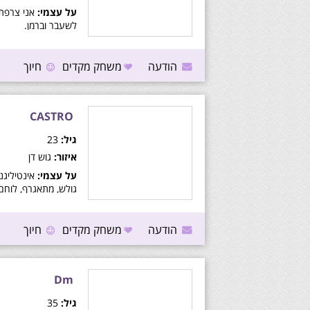
על עצמי:
לשעבר וברמן.
הודעה
משחק מקדים
חיוך
CASTRO
גיל:
23
איזור:
גוש דן
על עצמי:
אינטיליגנט
גולש, מתאגרף, לוחם
ב.מ.וו שחורה, דומיננט
הודעה
משחק מקדים
חיוך
Dm
גיל:
35