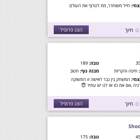
מי:
חייל משוחרר, מת לטרוף את העולם
הצג פרופיל
חיוך
גובה:
189
חיפה והקריות
מבנה גוף:
חטוב
מי:
המשחק בין גבר לאישה זו התשוקה
גיה ,אם את כזו אז לנו יש עתיד 😇
הצג פרופיל
חיוך
Sho
גובה:
175