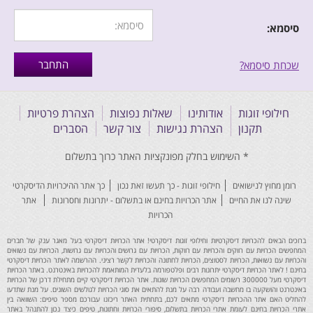
סיסמא:
שכחת סיסמא?
חילופי זוגות
אודותינו
שאלות נפוצות
הצהרת פרטיות
תקנון
הצהרת נגישות
צור קשר
הסברים
רומן מחוץ לנישואים
חילופי זוגות - כך תעשו זאת נכון
כך אתר ההיכרויות הדיסקרטי
שינה לנו את החיים
אתר הכרויות בחינם או בתשלום - יתרונות וחסרונות
אתר
הכרויות
ברוכים הבאים להכרויות דיסקרטיות וחילופי זוגות דיסקרטי! אתר הכרויות דיסקרטי בעל מאגר ענק של חברים
המחפשים הכרויות עם רווקים והכרויות עם רווקות, הכרויות עם גרושים והכרויות עם גרושות, הכרויות עם נשואים
והכרויות עם נשואות, הכרויות לסטוצים, הכרויות לחתונה והכרויות לקשר רציני. ההרשמה לאתר הכרויות דיסקרטי
בחינם ! לאתר הכרויות דיסקרטי יתרונות רבים ופלטפורמה בלעדית המותאמת להכרויות באינטרנט. באתר הכרויות
דיסקרטי מעל 300000 רשומים המחפשים הכרויות שונות. אתר הכרויות דיסקרטי קיים מתחילת דרכן של הכרויות
באינטרנט והושקעה בו מחשבה ועבודה רבה על מנת להתאים את סוגי הכרויות לגולשים השונים. על מנת שתדעו
להחליט האם אתר ההכרויות דיסקרטי מתאים לכם, בתחתית האתר ריכזנו עבורכם מספר טיפים: השוואה בין
אתרי הכרויות בחינם לעומת אתרי הכרויות בתשלום, סיפורי הכרויות וחתונות, טיפים כיצד נכון להתנהל באתר