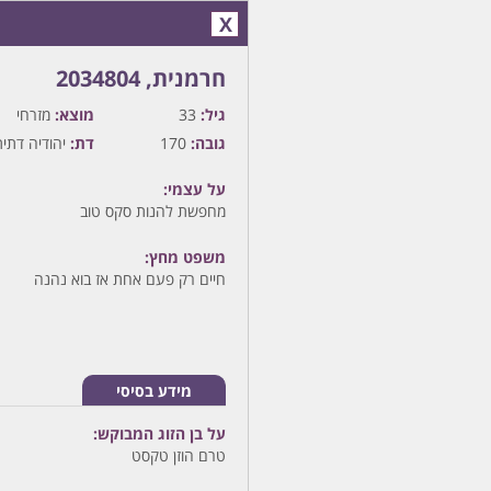
X
חרמנית‏, 2034804
גיל:
33
מוצא:
מזרחי
גובה:
170
דת:
יהודיה דתית
על עצמי:
מחפשת להנות סקס טוב
משפט מחץ:
חיים רק פעם אחת אז בוא נהנה
מידע בסיסי
על בן הזוג המבוקש:
טרם הוזן טקסט