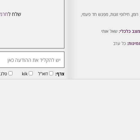
שלח ל
חרמנ
ומן, חילופי זוגות, מפגש חד פעמי,
צב כלכלי:
שאל אותי
מינות:
כל ערב
צרף:
דוא"ל
kik
טלגר