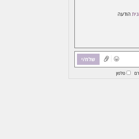
ית
הודעה
שלח/י
ם
טלפון