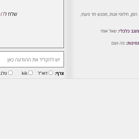
שלח ל
רוב
ומן, חילופי זוגות, מפגש חד פעמי,
צב כלכלי:
שאל אותי
מינות:
פה ושם
צרף:
דוא"ל
kik
טלגר