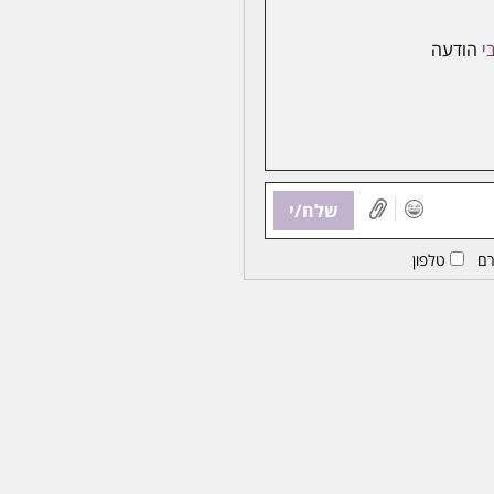
י
הודעה
שלח/י
ם
טלפון