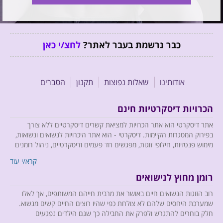
כבר נרשמת בעבר לאתר?
לחצ/י כאן
אודותינו
שאלות נפוצות
תקנון
הסברים
הכרויות דיסקרטיות חינם
אתר דיסקרטי הוא אתר הכרויות למציאת קשרים דיסקרטיים ללא צורך
בפירוק המסגרות הקיימות. דיסקרטי - הוא אתר היכרויות לנשואים ונשואות,
מימוש פנטזיות, חילופי זוגות, מפגשים חד פעמים ודיסקרטיים, ניהול רומנים
וכל זה בדיסקרטיות מוחלטת.
קרא/י עוד
רומן מחוץ לנישואים
רוב הזוגות הנשואים חיים באושר את מרבית חייהם המשותפים, אך לאלו
אנו מביאים לחברי האתר רוח רעננה, כיפית ומהנה, ומשתדלים לחדש
שמערכת היחסים שלהם לא צולחת כפי שהיו רוצים החיים קשים מנשוא.
ולהפתיע, כך שב- Descreti לא יהיה רגע אחד משעמם....
חלק בוחרים להתגרש ולפרק את החבילה כך שגם הילדים נפגעים