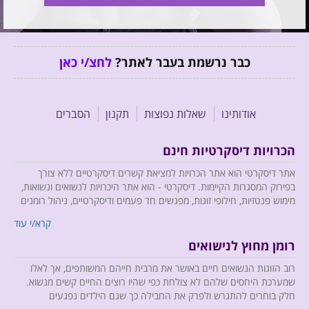
כבר נרשמת בעבר לאתר?
לחצ/י כאן
אודותינו
שאלות נפוצות
תקנון
הסברים
הכרויות דיסקרטיות חינם
אתר דיסקרטי הוא אתר הכרויות למציאת קשרים דיסקרטיים ללא צורך
בפירוק המסגרות הקיימות. דיסקרטי - הוא אתר היכרויות לנשואים ונשואות,
מימוש פנטזיות, חילופי זוגות, מפגשים חד פעמים ודיסקרטיים, ניהול רומנים
וכל זה בדיסקרטיות מוחלטת.
קרא/י עוד
רומן מחוץ לנישואים
רוב הזוגות הנשואים חיים באושר את מרבית חייהם המשותפים, אך לאלו
אנו מביאים לחברי האתר רוח רעננה, כיפית ומהנה, ומשתדלים לחדש
שמערכת היחסים שלהם לא צולחת כפי שהיו רוצים החיים קשים מנשוא.
ולהפתיע, כך שב- Descreti לא יהיה רגע אחד משעמם....
חלק בוחרים להתגרש ולפרק את החבילה כך שגם הילדים נפגעים