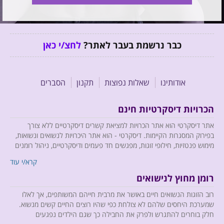
כבר נרשמת בעבר לאתר?
לחצ/י כאן
אודותינו
שאלות נפוצות
תקנון
הסברים
הכרויות דיסקרטיות חינם
אתר דיסקרטי הוא אתר הכרויות למציאת קשרים דיסקרטיים ללא צורך
בפירוק המסגרות הקיימות. דיסקרטי - הוא אתר היכרויות לנשואים ונשואות,
מימוש פנטזיות, חילופי זוגות, מפגשים חד פעמים ודיסקרטיים, ניהול רומנים
וכל זה בדיסקרטיות מוחלטת.
קרא/י עוד
רומן מחוץ לנישואים
רוב הזוגות הנשואים חיים באושר את מרבית חייהם המשותפים, אך לאלו
אנו מביאים לחברי האתר רוח רעננה, כיפית ומהנה, ומשתדלים לחדש
שמערכת היחסים שלהם לא צולחת כפי שהיו רוצים החיים קשים מנשוא.
ולהפתיע, כך שב- Descreti לא יהיה רגע אחד משעמם....
חלק בוחרים להתגרש ולפרק את החבילה כך שגם הילדים נפגעים