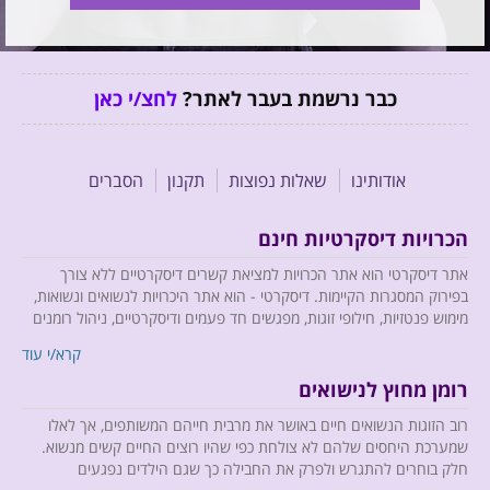
כבר נרשמת בעבר לאתר?
לחצ/י כאן
אודותינו
שאלות נפוצות
תקנון
הסברים
הכרויות דיסקרטיות חינם
אתר דיסקרטי הוא אתר הכרויות למציאת קשרים דיסקרטיים ללא צורך
בפירוק המסגרות הקיימות. דיסקרטי - הוא אתר היכרויות לנשואים ונשואות,
מימוש פנטזיות, חילופי זוגות, מפגשים חד פעמים ודיסקרטיים, ניהול רומנים
וכל זה בדיסקרטיות מוחלטת.
קרא/י עוד
רומן מחוץ לנישואים
רוב הזוגות הנשואים חיים באושר את מרבית חייהם המשותפים, אך לאלו
אנו מביאים לחברי האתר רוח רעננה, כיפית ומהנה, ומשתדלים לחדש
שמערכת היחסים שלהם לא צולחת כפי שהיו רוצים החיים קשים מנשוא.
ולהפתיע, כך שב- Descreti לא יהיה רגע אחד משעמם....
חלק בוחרים להתגרש ולפרק את החבילה כך שגם הילדים נפגעים