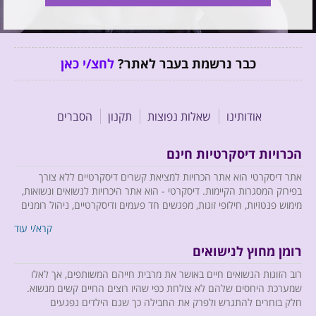
כבר נרשמת בעבר לאתר?
לחצ/י כאן
אודותינו
שאלות נפוצות
תקנון
הסברים
הכרויות דיסקרטיות חינם
אתר דיסקרטי הוא אתר הכרויות למציאת קשרים דיסקרטיים ללא צורך
בפירוק המסגרות הקיימות. דיסקרטי - הוא אתר היכרויות לנשואים ונשואות,
מימוש פנטזיות, חילופי זוגות, מפגשים חד פעמים ודיסקרטיים, ניהול רומנים
וכל זה בדיסקרטיות מוחלטת.
קרא/י עוד
רומן מחוץ לנישואים
רוב הזוגות הנשואים חיים באושר את מרבית חייהם המשותפים, אך לאלו
אנו מביאים לחברי האתר רוח רעננה, כיפית ומהנה, ומשתדלים לחדש
שמערכת היחסים שלהם לא צולחת כפי שהיו רוצים החיים קשים מנשוא.
ולהפתיע, כך שב- Descreti לא יהיה רגע אחד משעמם....
חלק בוחרים להתגרש ולפרק את החבילה כך שגם הילדים נפגעים