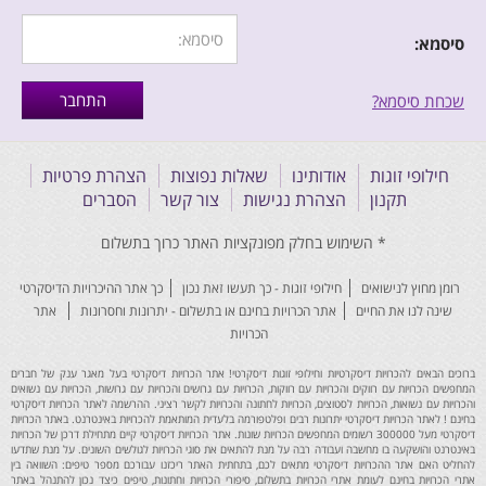
סיסמא:
שכחת סיסמא?
חילופי זוגות
אודותינו
שאלות נפוצות
הצהרת פרטיות
תקנון
הצהרת נגישות
צור קשר
הסברים
רומן מחוץ לנישואים
חילופי זוגות - כך תעשו זאת נכון
כך אתר ההיכרויות הדיסקרטי
שינה לנו את החיים
אתר הכרויות בחינם או בתשלום - יתרונות וחסרונות
אתר
הכרויות
ברוכים הבאים להכרויות דיסקרטיות וחילופי זוגות דיסקרטי! אתר הכרויות דיסקרטי בעל מאגר ענק של חברים
המחפשים הכרויות עם רווקים והכרויות עם רווקות, הכרויות עם גרושים והכרויות עם גרושות, הכרויות עם נשואים
והכרויות עם נשואות, הכרויות לסטוצים, הכרויות לחתונה והכרויות לקשר רציני. ההרשמה לאתר הכרויות דיסקרטי
בחינם ! לאתר הכרויות דיסקרטי יתרונות רבים ופלטפורמה בלעדית המותאמת להכרויות באינטרנט. באתר הכרויות
דיסקרטי מעל 300000 רשומים המחפשים הכרויות שונות. אתר הכרויות דיסקרטי קיים מתחילת דרכן של הכרויות
באינטרנט והושקעה בו מחשבה ועבודה רבה על מנת להתאים את סוגי הכרויות לגולשים השונים. על מנת שתדעו
להחליט האם אתר ההכרויות דיסקרטי מתאים לכם, בתחתית האתר ריכזנו עבורכם מספר טיפים: השוואה בין
אתרי הכרויות בחינם לעומת אתרי הכרויות בתשלום, סיפורי הכרויות וחתונות, טיפים כיצד נכון להתנהל באתר